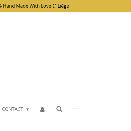
00% Hand Made With Love @ Liège
CONTACT