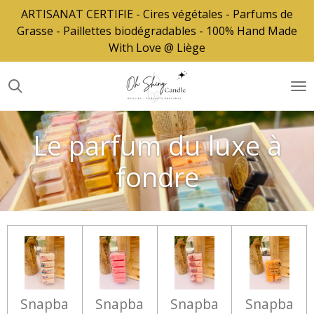
ARTISANAT CERTIFIE - Cires végétales - Parfums de
Passer
Grasse - Paillettes biodégradables - 100% Hand Made
au
With Love @ Liège
contenu
principal
Le parfum du luxe à
fondre
Snapba
Snapba
Snapba
Snapba