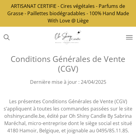
ARTISANAT CERTIFIE - Cires végétales - Parfums de
Passer
Grasse - Paillettes biodégradables - 100% Hand Made
au
With Love @ Liège
contenu
principal
Conditions Générales de Vente
(CGV)
Dernière mise à jour : 24/04/2025
Les présentes Conditions Générales de Vente (CGV)
s’appliquent à toutes les commandes passées sur le site
ohshinycandle.be, édité par Oh Shiny Candle By Sabrina
Maréchal, micro-entreprise dont le siège social est situé
4180 Hamoir, Belgique, et joignable au 0495/85.11.85.