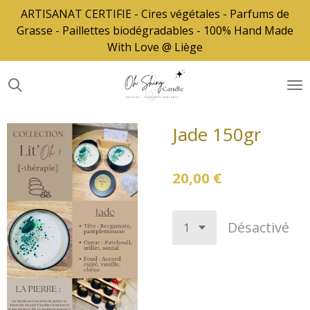
ARTISANAT CERTIFIE - Cires végétales - Parfums de
Passer
Grasse - Paillettes biodégradables - 100% Hand Made
au
With Love @ Liège
contenu
principal
Jade 150gr
20,00 €
Désactivé