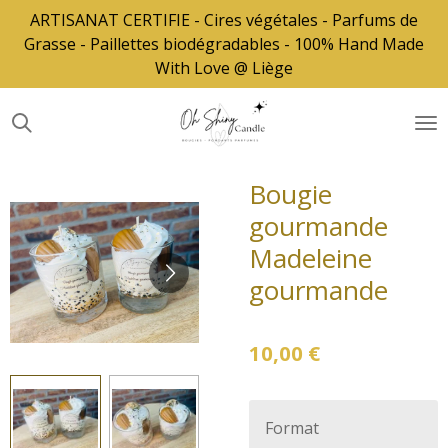
ARTISANAT CERTIFIE - Cires végétales - Parfums de
Passer
Grasse - Paillettes biodégradables - 100% Hand Made
au
With Love @ Liège
contenu
principal
Bougie
gourmande
Madeleine
gourmande
10,00 €
Format